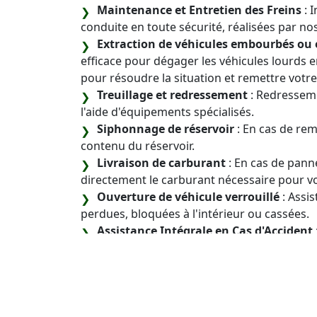
Maintenance et Entretien des Freins
: 
conduite en toute sécurité, réalisées par nos
Extraction de véhicules embourbés ou 
efficace pour dégager les véhicules lourds
pour résoudre la situation et remettre vot
Treuillage et redressement
: Redresseme
l'aide d'équipements spécialisés.
Siphonnage de réservoir
: En cas de rem
contenu du réservoir.
Livraison de carburant
: En cas de pann
directement le carburant nécessaire pour vo
Ouverture de véhicule verrouillé
: Assis
perdues, bloquées à l'intérieur ou cassées.
Assistance Intégrale en Cas d'Accident
complète si vous êtes impliqué dans un acc
véhicule jusqu'à un atelier qualifié et la réa
Entretien et de Maintenance Préventiv
en-un pour maximiser la performance et la 
comprend des contrôles réguliers, des main