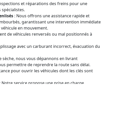
Inspections et réparations des freins pour une
 spécialistes.
enlisés
: Nous offrons une assistance rapide et
 embourbés, garantissant une intervention immédiate
re véhicule en mouvement.
nt de véhicules renversés ou mal positionnés à
plissage avec un carburant incorrect, évacuation du
e sèche, nous vous dépannons en livrant
us permettre de reprendre la route sans délai.
tance pour ouvrir les véhicules dont les clés sont
: Notre service propose une prise en charge
ident. Cela comprend le remorquage de votre
lisation de toutes les réparations nécessaires.
e pour Poids Lourds
: Profitez d'une solution tout-
sécurité de votre flotte. Notre programme
tenances systématiques, ainsi que des inspections