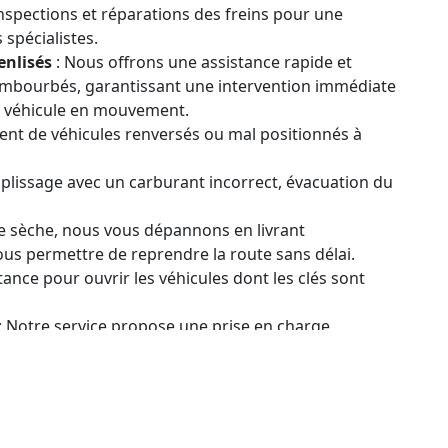
Inspections et réparations des freins pour une
 spécialistes.
enlisés
: Nous offrons une assistance rapide et
 embourbés, garantissant une intervention immédiate
re véhicule en mouvement.
nt de véhicules renversés ou mal positionnés à
plissage avec un carburant incorrect, évacuation du
e sèche, nous vous dépannons en livrant
us permettre de reprendre la route sans délai.
tance pour ouvrir les véhicules dont les clés sont
: Notre service propose une prise en charge
ident. Cela comprend le remorquage de votre
lisation de toutes les réparations nécessaires.
e pour Poids Lourds
: Profitez d'une solution tout-
sécurité de votre flotte. Notre programme
tenances systématiques, ainsi que des inspections