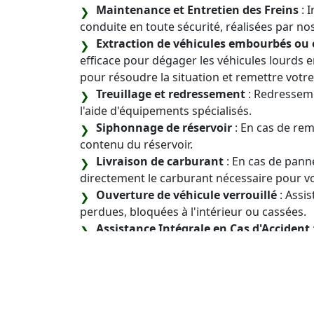
Maintenance et Entretien des Freins
: 
conduite en toute sécurité, réalisées par nos
Extraction de véhicules embourbés ou 
efficace pour dégager les véhicules lourds
pour résoudre la situation et remettre vot
Treuillage et redressement
: Redresseme
l'aide d'équipements spécialisés.
Siphonnage de réservoir
: En cas de rem
contenu du réservoir.
Livraison de carburant
: En cas de pann
directement le carburant nécessaire pour vo
Ouverture de véhicule verrouillé
: Assis
perdues, bloquées à l'intérieur ou cassées.
Assistance Intégrale en Cas d'Accident
complète si vous êtes impliqué dans un acc
véhicule jusqu'à un atelier qualifié et la réa
Entretien et de Maintenance Préventiv
en-un pour maximiser la performance et la 
comprend des contrôles réguliers, des main