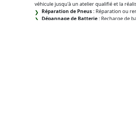
véhicule jusqu'à un atelier qualifié et la réa
Réparation de Pneus
: Réparation ou r
Dépannage de Batterie
: Recharge de b
la batterie défaillante.
Et bien d'autres services adaptés à vos b
Chaque intervention est adaptée aux besoins 
garantissant une solution rapide et efficace
Contactez-Nous pour
Lourds à Héricourt (
Notre objectif est de vous fournir une assist
opérations avec le minimum d'interruption.
Héricourt, notre équipe est votre partenaire
Intervention sur tous les types de véhi
chantier, porteurs, tracteurs routiers, remo
fourgonnettes, utilitaires, camping-cars et 