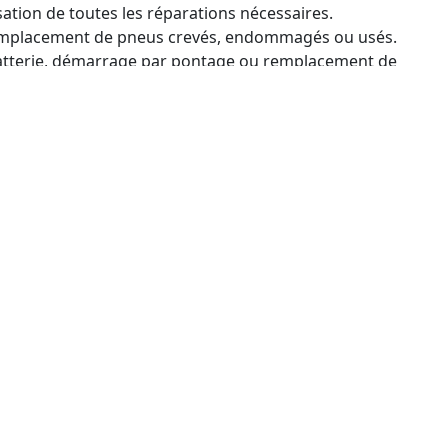
lisation de toutes les réparations nécessaires.
emplacement de pneus crevés, endommagés ou usés.
atterie, démarrage par pontage ou remplacement de
esoins.
spécifiques du véhicule et de la situation,
 pour remettre le poids lourd en service.
 le Dépannage de Poids
70400)
ance rapide et fiable, assurant la continuité de vos
 Pour tout besoin en dépannage poids lourds à
 de confiance.
cules lourds
: Camions, bus, autocars, engins de
rques, semi-remorques, trains routiers, trolleybus,
caravanes et bien d'autres.