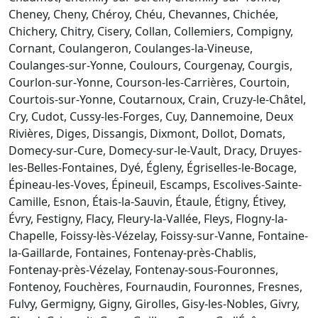
Cheney, Cheny, Chéroy, Chéu, Chevannes, Chichée,
Chichery, Chitry, Cisery, Collan, Collemiers, Compigny,
Cornant, Coulangeron, Coulanges-la-Vineuse,
Coulanges-sur-Yonne, Coulours, Courgenay, Courgis,
Courlon-sur-Yonne, Courson-les-Carrières, Courtoin,
Courtois-sur-Yonne, Coutarnoux, Crain, Cruzy-le-Châtel,
Cry, Cudot, Cussy-les-Forges, Cuy, Dannemoine, Deux
Rivières, Diges, Dissangis, Dixmont, Dollot, Domats,
Domecy-sur-Cure, Domecy-sur-le-Vault, Dracy, Druyes-
les-Belles-Fontaines, Dyé, Égleny, Égriselles-le-Bocage,
Épineau-les-Voves, Épineuil, Escamps, Escolives-Sainte-
Camille, Esnon, Étais-la-Sauvin, Étaule, Étigny, Étivey,
Évry, Festigny, Flacy, Fleury-la-Vallée, Fleys, Flogny-la-
Chapelle, Foissy-lès-Vézelay, Foissy-sur-Vanne, Fontaine-
la-Gaillarde, Fontaines, Fontenay-près-Chablis,
Fontenay-près-Vézelay, Fontenay-sous-Fouronnes,
Fontenoy, Fouchères, Fournaudin, Fouronnes, Fresnes,
Fulvy, Germigny, Gigny, Girolles, Gisy-les-Nobles, Givry,