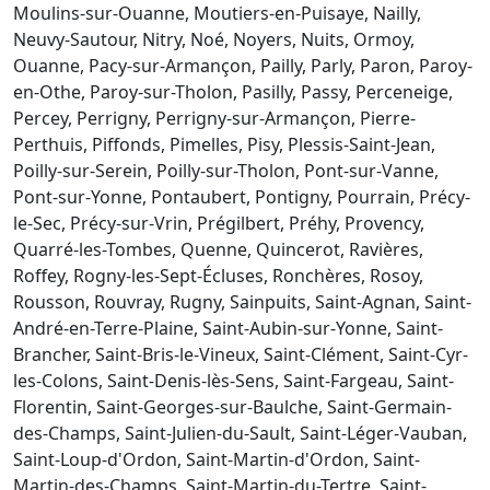
Moulins-sur-Ouanne, Moutiers-en-Puisaye, Nailly,
Neuvy-Sautour, Nitry, Noé, Noyers, Nuits, Ormoy,
Ouanne, Pacy-sur-Armançon, Pailly, Parly, Paron, Paroy-
en-Othe, Paroy-sur-Tholon, Pasilly, Passy, Perceneige,
Percey, Perrigny, Perrigny-sur-Armançon, Pierre-
Perthuis, Piffonds, Pimelles, Pisy, Plessis-Saint-Jean,
Poilly-sur-Serein, Poilly-sur-Tholon, Pont-sur-Vanne,
Pont-sur-Yonne, Pontaubert, Pontigny, Pourrain, Précy-
le-Sec, Précy-sur-Vrin, Prégilbert, Préhy, Provency,
Quarré-les-Tombes, Quenne, Quincerot, Ravières,
Roffey, Rogny-les-Sept-Écluses, Ronchères, Rosoy,
Rousson, Rouvray, Rugny, Sainpuits, Saint-Agnan, Saint-
André-en-Terre-Plaine, Saint-Aubin-sur-Yonne, Saint-
Brancher, Saint-Bris-le-Vineux, Saint-Clément, Saint-Cyr-
les-Colons, Saint-Denis-lès-Sens, Saint-Fargeau, Saint-
Florentin, Saint-Georges-sur-Baulche, Saint-Germain-
des-Champs, Saint-Julien-du-Sault, Saint-Léger-Vauban,
Saint-Loup-d'Ordon, Saint-Martin-d'Ordon, Saint-
Martin-des-Champs, Saint-Martin-du-Tertre, Saint-