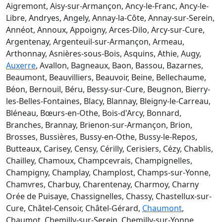
Aigremont, Aisy-sur-Armançon, Ancy-le-Franc, Ancy-le-
Libre, Andryes, Angely, Annay-la-Côte, Annay-sur-Serein,
Annéot, Annoux, Appoigny, Arces-Dilo, Arcy-sur-Cure,
Argentenay, Argenteuil-sur-Armançon, Armeau,
Arthonnay, Asnières-sous-Bois, Asquins, Athie, Augy,
Auxerre
, Avallon, Bagneaux, Baon, Bassou, Bazarnes,
Beaumont, Beauvilliers, Beauvoir, Beine, Bellechaume,
Béon, Bernouil, Béru, Bessy-sur-Cure, Beugnon, Bierry-
les-Belles-Fontaines, Blacy, Blannay, Bleigny-le-Carreau,
Bléneau, Bœurs-en-Othe, Bois-d'Arcy, Bonnard,
Branches, Brannay, Brienon-sur-Armançon, Brion,
Brosses, Bussières, Bussy-en-Othe, Bussy-le-Repos,
Butteaux, Carisey, Censy, Cérilly, Cerisiers, Cézy, Chablis,
Chailley, Chamoux, Champcevrais, Champignelles,
Champigny, Champlay, Champlost, Champs-sur-Yonne,
Chamvres, Charbuy, Charentenay, Charmoy, Charny
Orée de Puisaye, Chassignelles, Chassy, Chastellux-sur-
Cure, Châtel-Censoir, Châtel-Gérard,
Chaumont
,
Chaumot, Chemilly-sur-Serein, Chemilly-sur-Yonne,