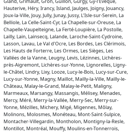
Gland, Grimault, Gron, Guillon, Gurgy, Gy-l'Évêque,
Hauterive, Héry, Irancy, Island, Jaulges, Joigny, Jouancy,
Joux-la-Ville, Jouy, Jully, Junay, Jussy, L'Isle-sur-Serein, La
Belliole, La Celle-Saint-Cyr, La Chapelle-sur-Oreuse, La
Chapelle-Vaupelteigne, La Ferté-Loupière, La Postolle,
Lailly, Lain, Lainsecq, Lalande, Laroche-Saint-Cydroine,
Lasson, Lavau, Le Val d'Ocre, Les Bordes, Les Clérimois,
Les Hauts de Forterre, Les Ormes, Les Sièges, Les
Vallées de la Vanne, Leugny, Levis, Lézinnes, Lichères-
près-Aigremont, Lichères-sur-Yonne, Lignorelles, Ligny-
le-Châtel, Lindry, Lixy, Looze, Lucy-le-Bois, Lucy-sur-Cure,
Lucy-sur-Yonne, Magny, Maillot, Mailly-la-Ville, Mailly-le-
Château, Malay-le-Grand, Malay-le-Petit, Maligny,
Marmeaux, Marsangy, Massangis, Mélisey, Menades,
Mercy, Méré, Merry-la-Vallée, Merry-Sec, Merry-sur-
Yonne, Mézilles, Michery, Migé, Migennes, Môlay,
Molinons, Molosmes, Monéteau, Mont-Saint-Sulpice,
Montacher-Villegardin, Montholon, Montigny-la-Resle,
Montillot, Montréal, Mouffy, Moulins-en-Tonnerrois,