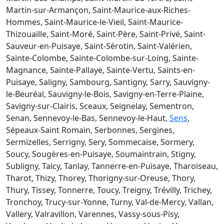
Martin-sur-Armançon, Saint-Maurice-aux-Riches-
Hommes, Saint-Maurice-le-Vieil, Saint-Maurice-
Thizouaille, Saint-Moré, Saint-Père, Saint-Privé, Saint-
Sauveur-en-Puisaye, Saint-Sérotin, Saint-Valérien,
Sainte-Colombe, Sainte-Colombe-sur-Loing, Sainte-
Magnance, Sainte-Pallaye, Sainte-Vertu, Saints-en-
Puisaye, Saligny, Sambourg, Santigny, Sarry, Sauvigny-
le-Beuréal, Sauvigny-le-Bois, Savigny-en-Terre-Plaine,
Savigny-sur-Clairis, Sceaux, Seignelay, Sementron,
Senan, Sennevoy-le-Bas, Sennevoy-le-Haut,
Sens
,
Sépeaux-Saint Romain, Serbonnes, Sergines,
Sermizelles, Serrigny, Sery, Sommecaise, Sormery,
Soucy, Sougères-en-Puisaye, Soumaintrain, Stigny,
Subligny, Talcy, Tanlay, Tannerre-en-Puisaye, Tharoiseau,
Tharot, Thizy, Thorey, Thorigny-sur-Oreuse, Thory,
Thury, Tissey, Tonnerre, Toucy, Treigny, Trévilly, Trichey,
Tronchoy, Trucy-sur-Yonne, Turny, Val-de-Mercy, Vallan,
Vallery, Valravillon, Varennes, Vassy-sous-Pisy,