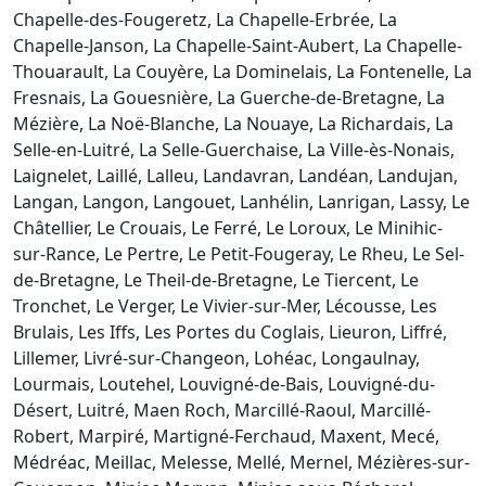
Chapelle-des-Fougeretz, La Chapelle-Erbrée, La
Chapelle-Janson, La Chapelle-Saint-Aubert, La Chapelle-
Thouarault, La Couyère, La Dominelais, La Fontenelle, La
Fresnais, La Gouesnière, La Guerche-de-Bretagne, La
Mézière, La Noë-Blanche, La Nouaye, La Richardais, La
Selle-en-Luitré, La Selle-Guerchaise, La Ville-ès-Nonais,
Laignelet, Laillé, Lalleu, Landavran, Landéan, Landujan,
Langan, Langon, Langouet, Lanhélin, Lanrigan, Lassy, Le
Châtellier, Le Crouais, Le Ferré, Le Loroux, Le Minihic-
sur-Rance, Le Pertre, Le Petit-Fougeray, Le Rheu, Le Sel-
de-Bretagne, Le Theil-de-Bretagne, Le Tiercent, Le
Tronchet, Le Verger, Le Vivier-sur-Mer, Lécousse, Les
Brulais, Les Iffs, Les Portes du Coglais, Lieuron, Liffré,
Lillemer, Livré-sur-Changeon, Lohéac, Longaulnay,
Lourmais, Loutehel, Louvigné-de-Bais, Louvigné-du-
Désert, Luitré, Maen Roch, Marcillé-Raoul, Marcillé-
Robert, Marpiré, Martigné-Ferchaud, Maxent, Mecé,
Médréac, Meillac, Melesse, Mellé, Mernel, Mézières-sur-