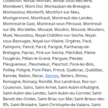
Couesnon, Miniac-Morvan, Miniac-sous-Bécherel,
Mondevert, Mont-Dol, Montauban-de-Bretagne,
Montautour, Monterfil, Montfort-sur-Meu,
Montgermont, Monthault, Montreuil-des-Landes,
Montreuil-le-Gast, Montreuil-sous-Pérouse, Montreuil-
sur-Ille, Mordelles, Mouazé, Moulins, Moussé, Moutiers,
Muel, Nouvoitou, Noyal-Châtillon-sur-Seiche, Noyal-
sous-Bazouges, Noyal-sur-Vilaine, Orgères, Pacé,
Paimpont, Pancé, Parcé, Parigné, Parthenay-de-
Bretagne, Pipriac, Piré-sur-Seiche, Pléchâtel, Pleine-
Fougères, Plélan-le-Grand, Plerguer, Plesder,
Pleugueneuc, Pleumeleuc, Pleurtuit, Pocé-les-Bois,
Poilley, Poligné, Pont-Péan, Princé, Québriac, Quédillac,
Rannée, Redon, Renac,
Rennes
, Retiers, Rimou,
Romagné, Romazy, Romillé, Roz-Landrieux, Roz-sur-
Couesnon, Sains, Saint-Armel, Saint-Aubin-d'Aubigné,
Saint-Aubin-des-Landes, Saint-Aubin-du-Cormier, Saint-
Benoît-des-Ondes, Saint-Briac-sur-Mer, Saint-Brieuc-des-
Iffs, Saint-Broladre, Saint-Christophe-de-Valains, Saint-