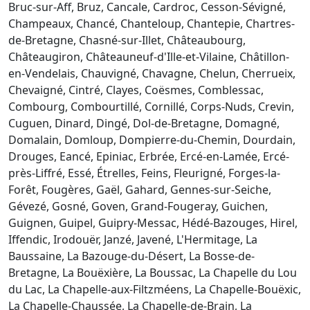
Bruc-sur-Aff, Bruz, Cancale, Cardroc, Cesson-Sévigné,
Champeaux, Chancé, Chanteloup, Chantepie, Chartres-
de-Bretagne, Chasné-sur-Illet, Châteaubourg,
Châteaugiron, Châteauneuf-d'Ille-et-Vilaine, Châtillon-
en-Vendelais, Chauvigné, Chavagne, Chelun, Cherrueix,
Chevaigné, Cintré, Clayes, Coësmes, Comblessac,
Combourg, Combourtillé, Cornillé, Corps-Nuds, Crevin,
Cuguen, Dinard, Dingé, Dol-de-Bretagne, Domagné,
Domalain, Domloup, Dompierre-du-Chemin, Dourdain,
Drouges, Eancé, Epiniac, Erbrée, Ercé-en-Lamée, Ercé-
près-Liffré, Essé, Étrelles, Feins, Fleurigné, Forges-la-
Forêt, Fougères, Gaël, Gahard, Gennes-sur-Seiche,
Gévezé, Gosné, Goven, Grand-Fougeray, Guichen,
Guignen, Guipel, Guipry-Messac, Hédé-Bazouges, Hirel,
Iffendic, Irodouër, Janzé, Javené, L'Hermitage, La
Baussaine, La Bazouge-du-Désert, La Bosse-de-
Bretagne, La Bouëxière, La Boussac, La Chapelle du Lou
du Lac, La Chapelle-aux-Filtzméens, La Chapelle-Bouëxic,
La Chapelle-Chaussée, La Chapelle-de-Brain, La