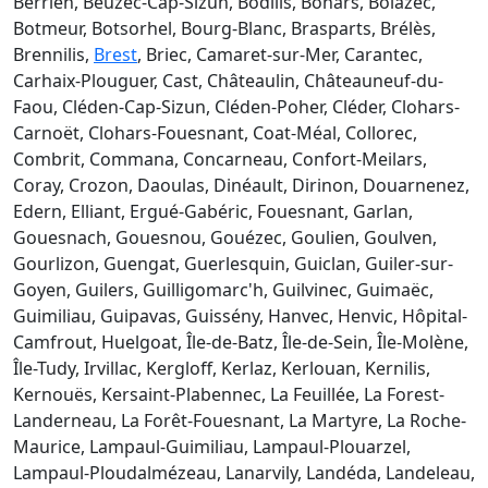
Berrien, Beuzec-Cap-Sizun, Bodilis, Bohars, Bolazec,
Botmeur, Botsorhel, Bourg-Blanc, Brasparts, Brélès,
Brennilis,
Brest
, Briec, Camaret-sur-Mer, Carantec,
Carhaix-Plouguer, Cast, Châteaulin, Châteauneuf-du-
Faou, Cléden-Cap-Sizun, Cléden-Poher, Cléder, Clohars-
Carnoët, Clohars-Fouesnant, Coat-Méal, Collorec,
Combrit, Commana, Concarneau, Confort-Meilars,
Coray, Crozon, Daoulas, Dinéault, Dirinon, Douarnenez,
Edern, Elliant, Ergué-Gabéric, Fouesnant, Garlan,
Gouesnach, Gouesnou, Gouézec, Goulien, Goulven,
Gourlizon, Guengat, Guerlesquin, Guiclan, Guiler-sur-
Goyen, Guilers, Guilligomarc'h, Guilvinec, Guimaëc,
Guimiliau, Guipavas, Guissény, Hanvec, Henvic, Hôpital-
Camfrout, Huelgoat, Île-de-Batz, Île-de-Sein, Île-Molène,
Île-Tudy, Irvillac, Kergloff, Kerlaz, Kerlouan, Kernilis,
Kernouës, Kersaint-Plabennec, La Feuillée, La Forest-
Landerneau, La Forêt-Fouesnant, La Martyre, La Roche-
Maurice, Lampaul-Guimiliau, Lampaul-Plouarzel,
Lampaul-Ploudalmézeau, Lanarvily, Landéda, Landeleau,