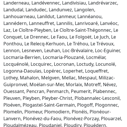
Landerneau, Landévennec, Landivisiau, Landrévarzec,
Landudal, Landudec, Landunvez, Langolen,
Lanhouarneau, Lanildut, Lanmeur, Lannéanou,
Lannédern, Lanneuffret, Lannilis, Lanrivoaré, Lanvéoc,
Laz, Le Cloître-Pleyben, Le Cloître-Saint-Thégonnec, Le
Conquet, Le Drennec, Le Faou, Le Folgoët, Le Juch, Le
Ponthou, Le Relecq-Kerhuon, Le Tréhou, Le Trévoux,
Lennon, Lesneven, Leuhan, Loc-Brévalaire, Loc-Eguiner,
Locmaria-Berrien, Locmaria-Plouzané, Locmélar,
Locquénolé, Locquirec, Locronan, Loctudy, Locunolé,
Logonna-Daoulas, Lopérec, Loperhet, Loqueffret,
Lothey, Mahalon, Melgven, Mellac, Mespaul, Milizac-
Guipronvel, Moëlan-sur-Mer, Morlaix, Motreff, Névez,
Ouessant, Pencran, Penmarch, Peumerit, Plabennec,
Pleuven, Pleyben, Pleyber-Christ, Plobannalec-Lesconil,
Ploéven, Plogastel-Saint-Germain, Plogoff, Plogonnec,
Plomelin, Plomeur, Plomodiern, Plonéis, Plonéour-
Lanvern, Plonévez-du-Faou, Plonévez-Porzay, Plouarzel,
Ploudalmézeau, Ploudaniel, Ploudiry, Plouédern,