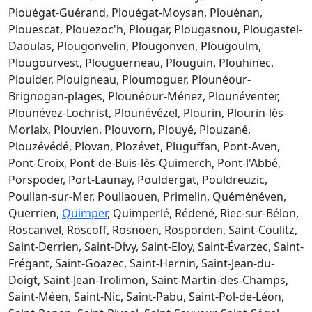
Plouégat-Guérand, Plouégat-Moysan, Plouénan,
Plouescat, Plouezoc'h, Plougar, Plougasnou, Plougastel-
Daoulas, Plougonvelin, Plougonven, Plougoulm,
Plougourvest, Plouguerneau, Plouguin, Plouhinec,
Plouider, Plouigneau, Ploumoguer, Plounéour-
Brignogan-plages, Plounéour-Ménez, Plounéventer,
Plounévez-Lochrist, Plounévézel, Plourin, Plourin-lès-
Morlaix, Plouvien, Plouvorn, Plouyé, Plouzané,
Plouzévédé, Plovan, Plozévet, Pluguffan, Pont-Aven,
Pont-Croix, Pont-de-Buis-lès-Quimerch, Pont-l'Abbé,
Porspoder, Port-Launay, Pouldergat, Pouldreuzic,
Poullan-sur-Mer, Poullaouen, Primelin, Quéménéven,
Querrien,
Quimper
, Quimperlé, Rédené, Riec-sur-Bélon,
Roscanvel, Roscoff, Rosnoën, Rosporden, Saint-Coulitz,
Saint-Derrien, Saint-Divy, Saint-Eloy, Saint-Évarzec, Saint-
Frégant, Saint-Goazec, Saint-Hernin, Saint-Jean-du-
Doigt, Saint-Jean-Trolimon, Saint-Martin-des-Champs,
Saint-Méen, Saint-Nic, Saint-Pabu, Saint-Pol-de-Léon,